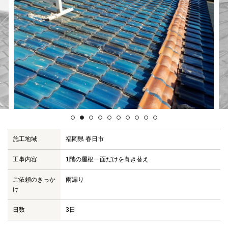
お問い合わせ
施工事例集
尾籠瓦ニュース
施工地域
福岡県 春日市
工事内容
1階の屋根一面だけを葺き替え
ご依頼のきっか
雨漏り
け
日数
3日