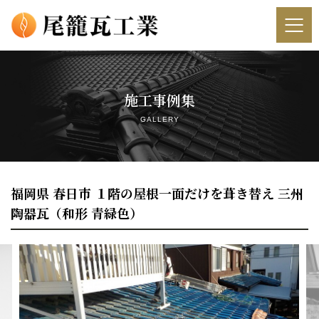
ホーム
施工事例集
会社概要
GALLERY
選ばれる理由
安心の屋根診断（かわら屋根診断技士✕全瓦連）
福岡県 春日市 １階の屋根一面だけを葺き替え 三州
陶器瓦（和形 青緑色）
屋根瓦工事について
その他の工事について
オンライン屋根リフォーム相談