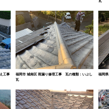
瓦
替え工事
福岡市 城南区 雨漏り修理工事 瓦の種類：いぶし
福岡県
瓦