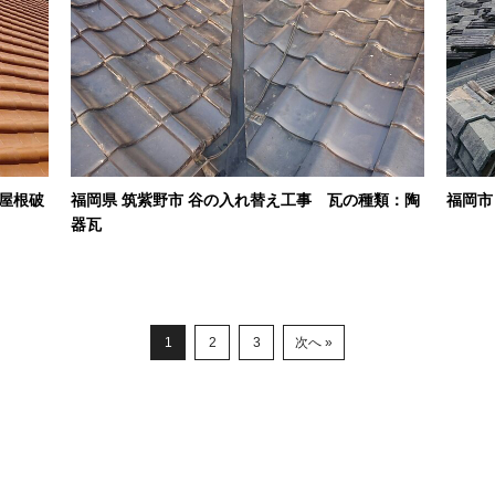
め屋根破
福岡県 筑紫野市 谷の入れ替え工事 瓦の種類：陶
福岡市
器瓦
1
2
3
次へ »