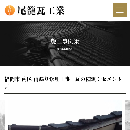
ホーム
施工事例集
会社概要
GALLERY
選ばれる理由
安心の屋根診断（かわら屋根診断技士✕全瓦連）
福岡市 南区 雨漏り修理工事 瓦の種類：セメント
瓦
屋根瓦工事について
その他の工事について
オンライン屋根リフォーム相談